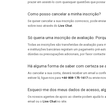
prazer em assisti-lo com quaisquer questões que possa t
Como posso cancelar a minha inscrição?
Se quiser cancelar a sua inscrição connosco, pode envia
sobre isso através do
Live Chat
.
Só queria uma inscrição de avaliação. Porq
Todas as inscrições são transferidas de avaliação para
e instituições bancárias registam um pagamento pré-auto
dúvidas ou preocupações adicionais, por favor contacte d
Há alguma forma de saber com certeza se a
Ao cancelar a sua conta, deverá receber um email a conf
estiver lá, ligue-nos para
+44-808-175-1617
ou envie-nos
Esqueci-me dos meus dados de acesso, al
Os nossos agentes de apoio ao cliente podem ajudá-lo a 
email ou o
Live Chat
no site.