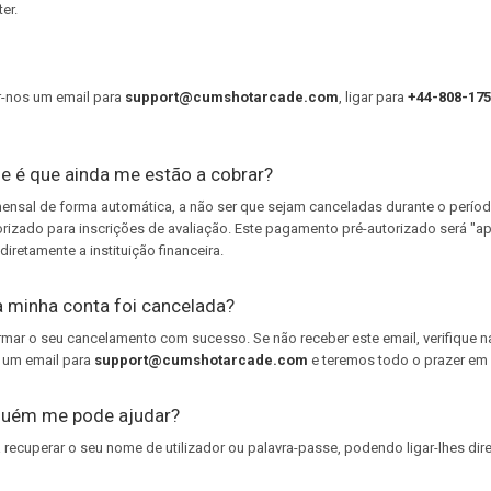
er.
r-nos um email para
support@cumshotarcade.com
, ligar para
+44-808-175
ue é que ainda me estão a cobrar?
 mensal de forma automática, a não ser que sejam canceladas durante o perío
rizado para inscrições de avaliação. Este pagamento pré-autorizado será "apa
iretamente a instituição financeira.
 minha conta foi cancelada?
irmar o seu cancelamento com sucesso. Se não receber este email, verifique 
 um email para
support@cumshotarcade.com
e teremos todo o prazer em 
guém me pode ajudar?
recuperar o seu nome de utilizador ou palavra-passe, podendo ligar-lhes di