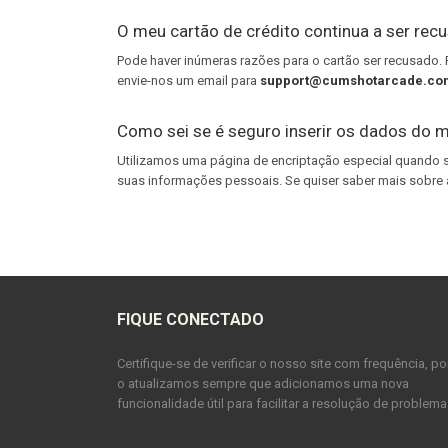
O meu cartão de crédito continua a ser rec
Pode haver inúmeras razões para o cartão ser recusado. Po
envie-nos um email para
support@cumshotarcade.co
Como sei se é seguro inserir os dados do m
Utilizamos uma página de encriptação especial quando se
suas informações pessoais. Se quiser saber mais sobre a
FIQUE CONECTADO
Certifique-se de verificar o nosso site com frequência, po
o atualizamos sempre que adicionamos uma nova
funcionalidade útil para facilitar a resolução de problema