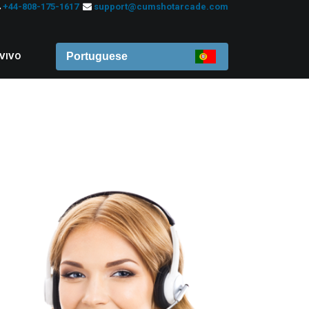
+44-808-175-1617
support@cumshotarcade.com
Portuguese
VIVO