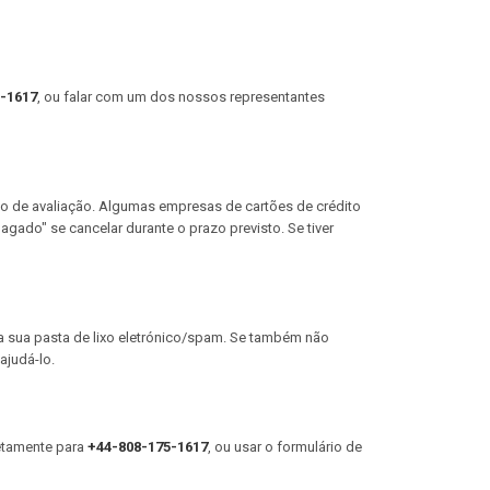
-1617
, ou falar com um dos nossos representantes
do de avaliação. Algumas empresas de cartões de crédito
gado" se cancelar durante o prazo previsto. Se tiver
na sua pasta de lixo eletrónico/spam. Se também não
ajudá-lo.
retamente para
+44-808-175-1617
, ou usar o formulário de