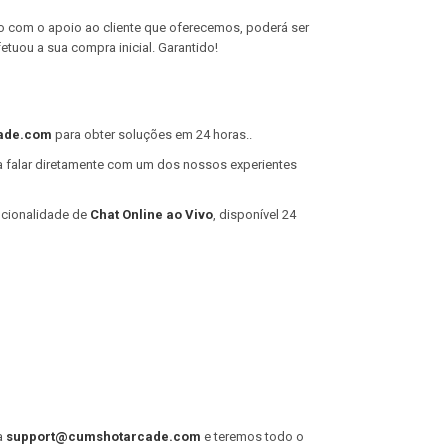
ito com o apoio ao cliente que oferecemos, poderá ser
etuou a sua compra inicial. Garantido!
ade.com
para obter soluções em 24 horas..
 falar diretamente com um dos nossos experientes
ncionalidade de
Chat Online ao Vivo
, disponível 24
a
support@cumshotarcade.com
e teremos todo o