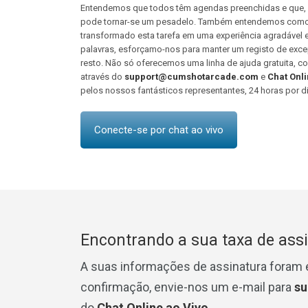
Entendemos que todos têm agendas preenchidas e que, p
pode tornar-se um pesadelo. Também entendemos como r
transformado esta tarefa em uma experiência agradável e
palavras, esforçamo-nos para manter um registo de exce
resto. Não só oferecemos uma linha de ajuda gratuita, 
através do
support@cumshotarcade.com
e
Chat Onli
pelos nossos fantásticos representantes, 24 horas por di
Conecte-se por chat ao vivo
Encontrando a sua taxa de ass
A suas informações de assinatura foram e
confirmação, envie-nos um e-mail para
s
do
Chat Online ao Vivo
.