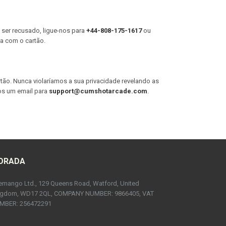
a ser recusado, ligue-nos para
+44-808-175-1617
ou
ma com o cartão.
tão. Nunca violaríamos a sua privacidade revelando as
os um email para
support@cumshotarcade.com
.
ORADA
mango Ltd., 129 Queens Road, Watford, United
ngdom, WD17 2QL, COMPANY NUMBER: 9866405, VAT
MBER: 256472291