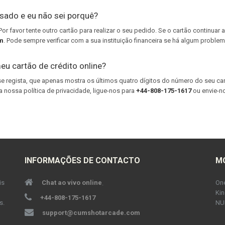
usado e eu não sei porquê?
r favor tente outro cartão para realizar o seu pedido. Se o cartão continuar 
m
. Pode sempre verificar com a sua instituição financeira se há algum proble
eu cartão de crédito online?
 regista, que apenas mostra os últimos quatro dígitos do número do seu car
 nossa política de privacidade, ligue-nos para
+44-808-175-1617
ou envie-n
INFORMAÇÕES DE CONTACTO
M
is
Chat ao vivo online
One
.
Ki
+44-808-175-1617
s.
NU
support@cumshotarcade.com