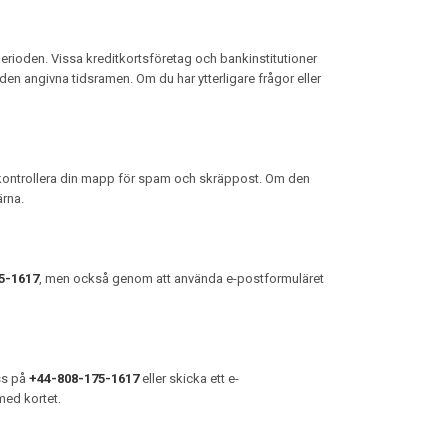
rioden. Vissa kreditkortsföretag och bankinstitutioner
n angivna tidsramen. Om du har ytterligare frågor eller
, kontrollera din mapp för spam och skräppost. Om den
ärna.
5-1617
, men också genom att använda e-postformuläret
oss på
+44-808-175-1617
eller skicka ett e-
 med kortet.