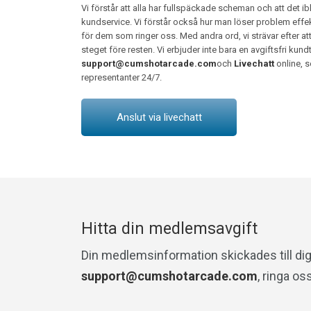
Vi förstår att alla har fullspäckade scheman och att det i
kundservice. Vi förstår också hur man löser problem effektiv
för dem som ringer oss. Med andra ord, vi strävar efter att
steget före resten. Vi erbjuder inte bara en avgiftsfri kund
support@cumshotarcade.com
och
Livechatt
online, s
representanter 24/7.
Anslut via livechatt
Hitta din medlemsavgift
Din medlemsinformation skickades till dig 
support@cumshotarcade.com
, ringa os