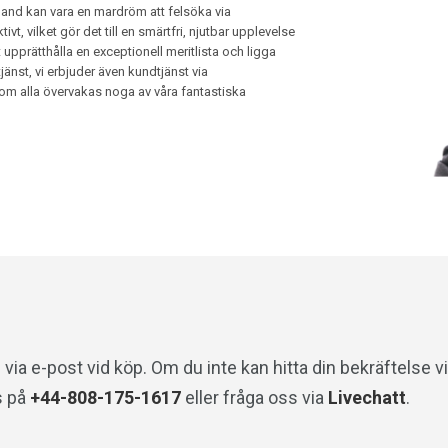
bland kan vara en mardröm att felsöka via
t, vilket gör det till en smärtfri, njutbar upplevelse
 upprätthålla en exceptionell meritlista och ligga
tjänst, vi erbjuder även kundtjänst via
om alla övervakas noga av våra fantastiska
via e-post vid köp. Om du inte kan hitta din bekräftelse v
s på
+44-808-175-1617
eller fråga oss via
Livechatt
.