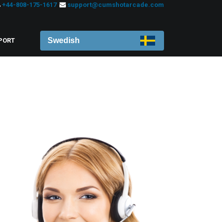
+44-808-175-1617
support@cumshotarcade.com
Swedish
PORT