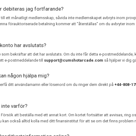
r debiteras jag fortfarande?
till ett månatligt medlemsskap, såvida inte medlemskapet avbryts inom provpe
na förauktoriserade betalning kommer att "återställas" om du avbryter inom de
 konto har avslutats?
e som bekräftar att det har avslutats. Om du inte får detta e-postmeddelande
 ett e-postmeddelande till
support@cumshotarcade.com
så hjälper vi dig g
kan någon hjälpa mig?
återfå ditt användarnamn eller lösenord om du ringer dem direkt på
+44-808-17
 inte varför?
 Försök att beställa med ett annat kort. Om kortet fortsätter att avvisas, ring 
u kan också alltid kolla med ditt finansinstitut för att se om det finns problem