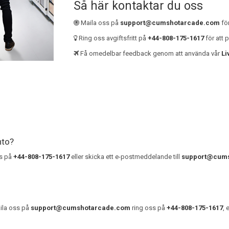
Så här kontaktar du oss
Maila oss på
support@cumshotarcade.com
för
Ring oss avgiftsfritt på
+44-808-175-1617
för att 
Få omedelbar feedback genom att använda vår
Li
nto?
ss på
+44-808-175-1617
eller skicka ett e-postmeddelande till
support@cum
ila oss på
support@cumshotarcade.com
ring oss på
+44-808-175-1617
, 