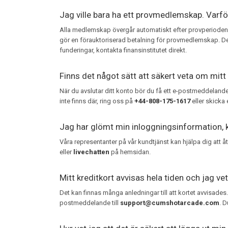
Jag ville bara ha ett provmedlemskap. Varfö
Alla medlemskap övergår automatiskt efter provperioden 
gör en förauktoriserad betalning för provmedlemskap. Den
funderingar, kontakta finansinstitutet direkt.
Finns det något sätt att säkert veta om mitt
När du avslutar ditt konto bör du få ett e-postmeddeland
inte finns där, ring oss på
+44-808-175-1617
eller skicka
Jag har glömt min inloggningsinformation, 
Våra representanter på vår kundtjänst kan hjälpa dig att 
eller
livechatten
på hemsidan.
Mitt kreditkort avvisas hela tiden och jag vet
Det kan finnas många anledningar till att kortet avvisades.
postmeddelande till
support@cumshotarcade.com
. D